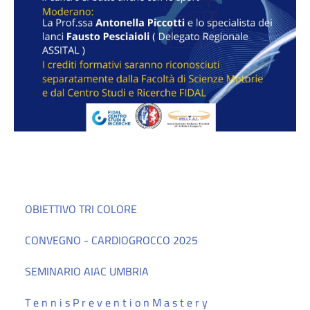
OBIETTIVO TRI COLORE
CONVEGNO - CARDIOGROCCO 2025
SEMINARIO AIAC UMBRIA
T e n n i s P r e v e n t i o n M a s t e r y