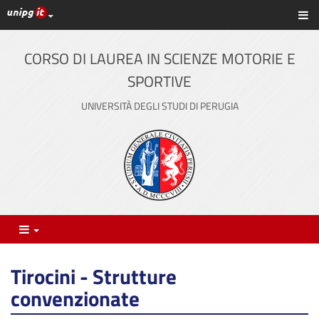
Link ai principali servizi web di Ateneo
Sc
Vai
al
contenuto
CORSO DI LAUREA IN SCIENZE MOTORIE E
principale
SPORTIVE
UNIVERSITÀ DEGLI STUDI DI PERUGIA
Menu
Tirocini - Strutture
convenzionate