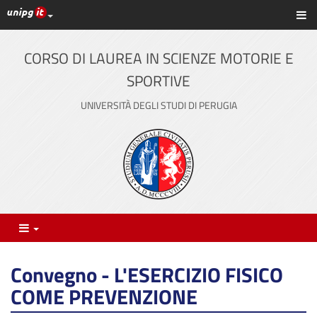
Link ai principali servizi web di Ateneo
Sc
Vai
al
contenuto
CORSO DI LAUREA IN SCIENZE MOTORIE E
principale
SPORTIVE
UNIVERSITÀ DEGLI STUDI DI PERUGIA
Menu
Convegno - L'ESERCIZIO FISICO
COME PREVENZIONE