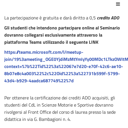
Azio
La partecipazione è gratuita e darà diritto a 0,5
credito ADO
Gli studenti che intendono partecipare online al Seminario
dovranno collegarsi esclusivamente attraverso la
piattaforma Teams utilizzando il seguente
LINK
https://teams.microsoft.com/l/meetup-
join/19%3ameeting_OGE0YjdiMzMtYmIyYy00MDc1LTkzOWIt
context=%7b%22Tid%22%3a%22067e7d20-e70f-42c6-ae10-
8b07e8c4a003%22%2c%22Oid%22%3a%22731b599f-5799-
43d4-b929-4aadca687749%22%7d
Per ottenere la certificazione dei crediti ADO acquisiti, gli
studenti del CdL in Scienze Motorie e Sportive dovranno
rivolgersi al Front Office del corso di laurea presso la sede
didattica in via G. Bambagioni n. 4.