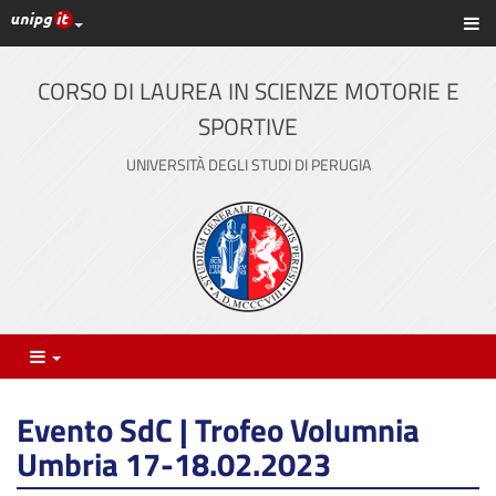
Link ai principali servizi web di Ateneo
Sc
Vai
al
contenuto
CORSO DI LAUREA IN SCIENZE MOTORIE E
principale
SPORTIVE
UNIVERSITÀ DEGLI STUDI DI PERUGIA
Menu
Evento SdC | Trofeo Volumnia
Umbria 17-18.02.2023