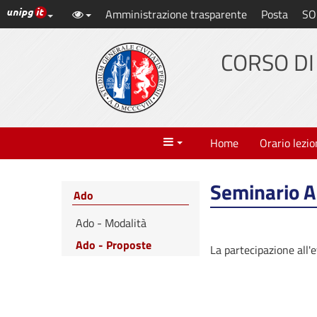
Link ai principali servizi web di Ateneo
Amministrazione trasparente
Posta
SO
Vai
al
contenuto
CORSO DI
principale
Menu
Home
Orario lezio
Seminario 
Ado
Ado - Modalità
Ado - Proposte
La partecipazione all'