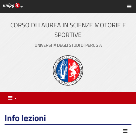
Link ai principali servizi web di Ateneo
Sc
Vai
al
contenuto
CORSO DI LAUREA IN SCIENZE MOTORIE E
principale
SPORTIVE
UNIVERSITÀ DEGLI STUDI DI PERUGIA
Menu
Info lezioni
Azio