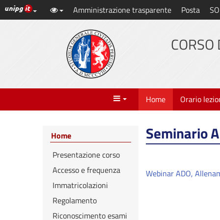
Link ai principali servizi web di Ateneo
Amministrazione trasparente
Posta
SO
Vai
al
contenuto
CORSO 
principale
Menu
Home
Orario lezio
Seminario 
Home
Presentazione corso
Accesso e frequenza
Webinar ADO, Allena
Immatricolazioni
Regolamento
Riconoscimento esami